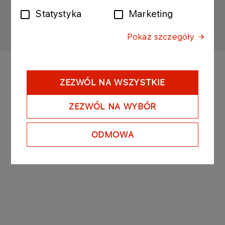
Mapa serwisu
Polityka prywatności
Statystyka
Marketing
Zastrzeżenia prawne
Dane osobowe
Pokaż szczegóły
ZEZWÓL NA WSZYSTKIE
ZEZWÓL NA WYBÓR
ODMOWA